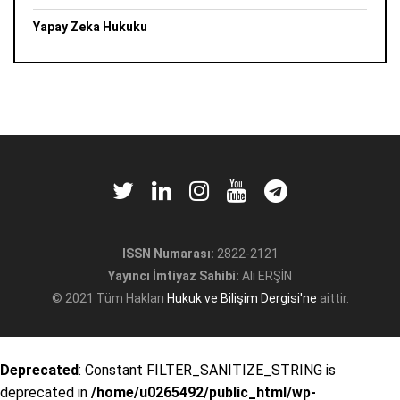
Yapay Zeka Hukuku
ISSN Numarası:
2822-2121
Yayıncı İmtiyaz Sahibi:
Ali ERŞİN
© 2021 Tüm Hakları
Hukuk ve Bilişim Dergisi'ne
aittir.
Deprecated
: Constant FILTER_SANITIZE_STRING is
deprecated in
/home/u0265492/public_html/wp-