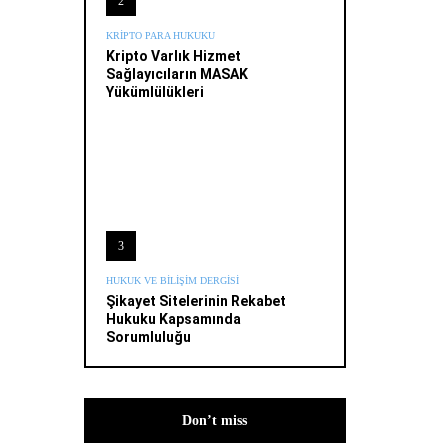
2
KRIPTO PARA HUKUKU
Kripto Varlık Hizmet
Sağlayıcıların MASAK
Yükümlülükleri
3
HUKUK VE BILIŞIM DERGISI
Şikayet Sitelerinin Rekabet
Hukuku Kapsamında
Sorumluluğu
Don’t miss