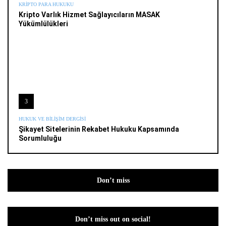
KRIPTO PARA HUKUKU
Kripto Varlık Hizmet Sağlayıcıların MASAK
Yükümlülükleri
3
HUKUK VE BILIŞIM DERGISI
Şikayet Sitelerinin Rekabet Hukuku Kapsamında
Sorumluluğu
Don’t miss
Don’t miss out on social!