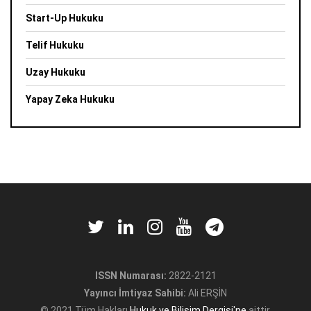
Start-Up Hukuku
Telif Hukuku
Uzay Hukuku
Yapay Zeka Hukuku
ISSN Numarası:
2822-2121
Yayıncı İmtiyaz Sahibi:
Ali ERŞİN
© 2021 Tüm Hakları
Hukuk ve Bilişim Dergisi'ne
aittir.