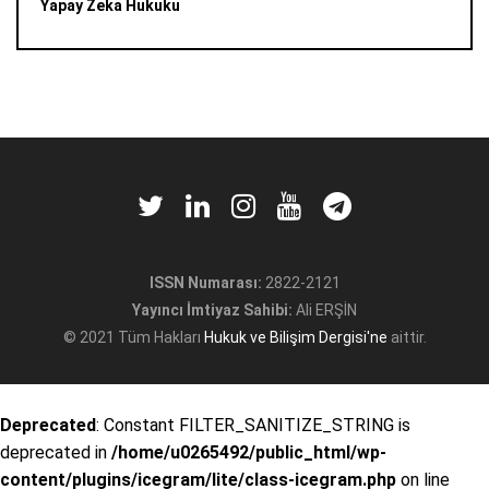
Yapay Zeka Hukuku
ISSN Numarası:
2822-2121
Yayıncı İmtiyaz Sahibi:
Ali ERŞİN
© 2021 Tüm Hakları
Hukuk ve Bilişim Dergisi'ne
aittir.
Deprecated
: Constant FILTER_SANITIZE_STRING is
deprecated in
/home/u0265492/public_html/wp-
content/plugins/icegram/lite/class-icegram.php
on line