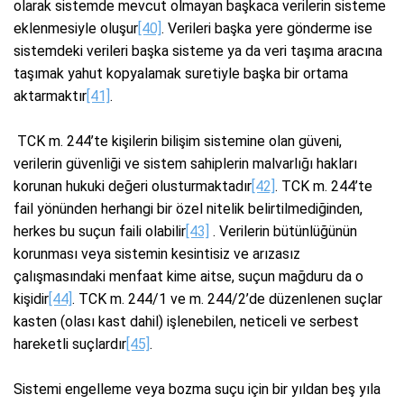
olarak sistemde mevcut olmayan başkaca verilerin sisteme
eklenmesiyle oluşur
[40]
. Verileri başka yere gönderme ise
sistemdeki verileri başka sisteme ya da veri taşıma aracına
taşımak yahut kopyalamak suretiyle başka bir ortama
aktarmaktır
[41]
.
TCK m. 244’te kişilerin bilişim sistemine olan güveni,
verilerin güvenliği ve sistem sahiplerin malvarlığı hakları
korunan hukuki değeri olusturmaktadır
[42]
. TCK m. 244’te
fail yönünden herhangi bir özel nitelik belirtilmediğinden,
herkes bu suçun faili olabilir
[43]
. Verilerin bütünlüğünün
korunması veya sistemin kesintisiz ve arızasız
çalışmasındaki menfaat kime aitse, suçun mağduru da o
kişidir
[44]
. TCK m. 244/1 ve m. 244/2’de düzenlenen suçlar
kasten (olası kast dahil) işlenebilen, neticeli ve serbest
hareketli suçlardır
[45]
.
Sistemi engelleme veya bozma suçu için bir yıldan beş yıla