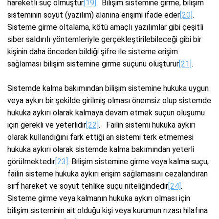
hareketli suç olmuştur
[19]
. Bilişim sistemine girme, bilişim
sisteminin soyut (yazılım) alanına erişimi ifade eder
[20]
.
Sisteme girme oltalama, kötü amaçlı yazılımlar gibi çeşitli
siber saldırılı yöntemleriyle gerçekleştirilebileceği gibi bir
kişinin daha önceden bildiği şifre ile sisteme erişim
sağlaması bilişim sistemine girme suçunu oluşturur
[21]
.
Sistemde kalma bakımından bilişim sistemine hukuka uygun
veya aykırı bir şekilde girilmiş olması önemsiz olup sistemde
hukuka aykırı olarak kalmaya devam etmek suçun oluşumu
için gerekli ve yeterlidir
[22]
. Failin sistemi hukuka aykırı
olarak kullandığını fark ettiği an sistemi terk etmemesi
hukuka aykırı olarak sistemde kalma bakımından yeterli
görülmektedir
[23]
. Bilişim sistemine girme veya kalma suçu,
failin sisteme hukuka aykırı erişim sağlamasını cezalandıran
sırf hareket ve soyut tehlike suçu niteliğindedir
[24]
.
Sisteme girme veya kalmanın hukuka aykırı olması için
bilişim sisteminin ait olduğu kişi veya kurumun rızası hilafına