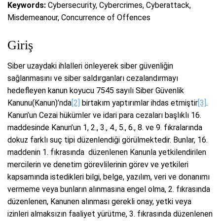
Keywords:
Cybersecurity, Cybercrimes, Cyberattack,
Misdemeanour, Concurrence of Offences
Giriş
Siber uzaydaki ihlalleri önleyerek siber güvenliğin
sağlanmasını ve siber saldırganları cezalandırmayı
hedefleyen kanun koyucu 7545 sayılı Siber Güvenlik
Kanunu(Kanun)’nda
[2]
birtakım yaptırımlar ihdas etmiştir
[3]
.
Kanun’un Cezai hükümler ve idari para cezaları başlıklı 16.
maddesinde Kanun’un 1, 2., 3., 4., 5., 6., 8. ve 9. fıkralarında
dokuz farklı suç tipi düzenlendiği görülmektedir. Bunlar, 16.
maddenin 1. fıkrasında düzenlenen Kanunla yetkilendirilen
mercilerin ve denetim görevlilerinin görev ve yetkileri
kapsamında istedikleri bilgi, belge, yazılım, veri ve donanımı
vermeme veya bunların alınmasına engel olma, 2. fıkrasında
düzenlenen, Kanunen alınması gerekli onay, yetki veya
izinleri almaksızın faaliyet yürütme, 3. fıkrasında düzenlenen