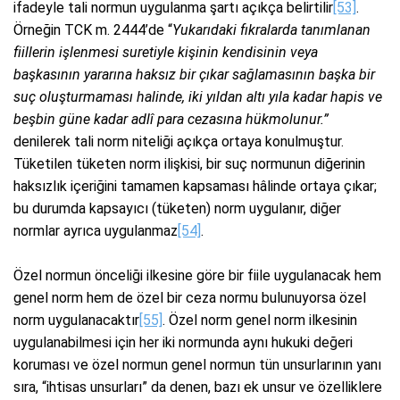
ifadeyle tali normun uygulanma şartı açıkça belirtilir
[53]
.
Örneğin TCK m. 2444’de “
Yukarıdaki fıkralarda tanımlanan
fiillerin işlenmesi suretiyle kişinin kendisinin veya
başkasının yararına haksız bir çıkar sağlamasının başka bir
suç oluşturmaması halinde, iki yıldan altı yıla kadar hapis ve
beşbin güne kadar adlî para cezasına hükmolunur.”
denilerek tali norm niteliği açıkça ortaya konulmuştur.
Tüketilen tüketen norm ilişkisi, bir suç normunun diğerinin
haksızlık içeriğini tamamen kapsaması hâlinde ortaya çıkar;
bu durumda kapsayıcı (tüketen) norm uygulanır, diğer
normlar ayrıca uygulanmaz
[54]
.
Özel normun önceliği ilkesine göre bir fiile uygulanacak hem
genel norm hem de özel bir ceza normu bulunuyorsa özel
norm uygulanacaktır
[55]
. Özel norm genel norm ilkesinin
uygulanabilmesi için her iki normunda aynı hukuki değeri
koruması ve özel normun genel normun tün unsurlarının yanı
sıra, “ihtisas unsurları” da denen, bazı ek unsur ve özelliklere