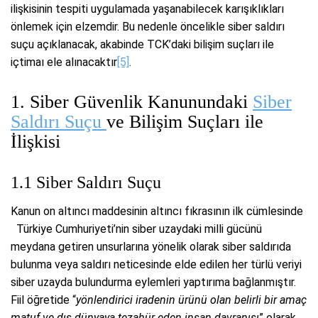
ilişkisinin tespiti uygulamada yaşanabilecek karışıklıkları
önlemek için elzemdir. Bu nedenle öncelikle siber saldırı
suçu açıklanacak, akabinde TCK’daki bilişim suçları ile
içtimaı ele alınacaktır
[5]
.
1. Siber Güvenlik Kanunundaki
Siber
Saldırı Suçu
ve Bilişim Suçları ile
İlişkisi
1.1 Siber Saldırı Suçu
Kanun on altıncı maddesinin altıncı fıkrasının ilk cümlesinde
Türkiye Cumhuriyeti’nin siber uzaydaki milli gücünü
meydana getiren unsurlarına yönelik olarak siber saldırıda
bulunma veya saldırı neticesinde elde edilen her türlü veriyi
siber uzayda bulundurma eylemleri yaptırıma bağlanmıştır.
Fiil öğretide “
yönlendirici iradenin ürünü olan belirli bir amaç
matuf
ve dış dünyaya tezahür eden insan davranışı
” olarak