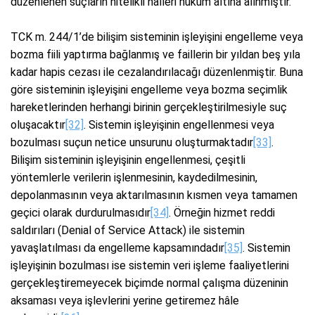
düzenlenen suçların nitelikli hâlleri hüküm altına alınmıştır.
TCK m. 244/1’de bilişim sisteminin işleyişini engelleme veya
bozma fiili yaptırma bağlanmış ve faillerin bir yıldan beş yıla
kadar hapis cezası ile cezalandırılacağı düzenlenmiştir. Buna
göre sisteminin işleyişini engelleme veya bozma seçimlik
hareketlerinden herhangi birinin gerçekleştirilmesiyle suç
oluşacaktır
[32]
. Sistemin işleyişinin engellenmesi veya
bozulması suçun netice unsurunu oluşturmaktadır
[33]
.
Bilişim sisteminin işleyişinin engellenmesi, çeşitli
yöntemlerle verilerin işlenmesinin, kaydedilmesinin,
depolanmasının veya aktarılmasının kısmen veya tamamen
geçici olarak durdurulmasıdır
[34]
. Örneğin hizmet reddi
saldırıları (Denial of Service Attack) ile sistemin
yavaşlatılması da engelleme kapsamındadır
[35]
. Sistemin
işleyişinin bozulması ise sistemin veri işleme faaliyetlerini
gerçekleştiremeyecek biçimde normal çalışma düzeninin
aksaması veya işlevlerini yerine getiremez hâle