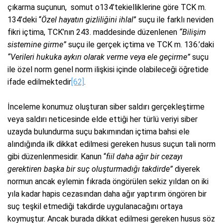
çıkarma suçunun, somut o134’tekielliklerine göre TCK m.
134’deki “
Özel hayatın gizliliğini ihlal
” suçu ile farklı neviden
fikri içtima, TCK’nın 243. maddesinde düzenlenen
“Bilişim
sistemine girme”
suçu ile gerçek içtima ve TCK m. 136.’daki
“Verileri hukuka aykırı olarak verme veya ele geçirme”
suçu
ile özel norm genel norm ilişkisi içinde olabileceği öğretide
ifade edilmektedir
[62]
.
İnceleme konumuz oluşturan siber saldırı gerçekleştirme
veya saldırı neticesinde elde ettiği her türlü veriyi siber
uzayda bulundurma suçu bakımından içtima bahsi ele
alındığında ilk dikkat edilmesi gereken husus suçun tali norm
gibi düzenlenmesidir. Kanun “
fiil daha ağır bir cezayı
gerektiren başka bir suç oluşturmadığı takdirde”
diyerek
normun ancak eylemin fıkrada öngörülen sekiz yıldan on iki
yıla kadar hapis cezasından daha ağır yaptırım öngören bir
suç teşkil etmediği takdirde uygulanacağını ortaya
koymuştur. Ancak burada dikkat edilmesi gereken husus söz