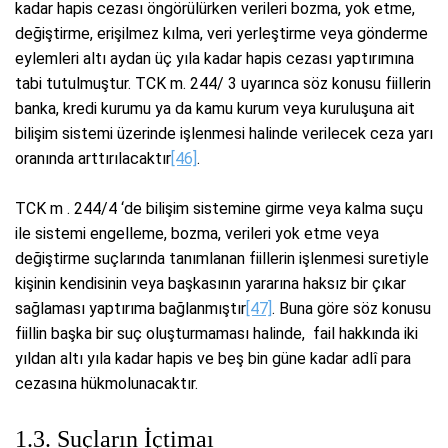
kadar hapis cezası öngörülürken verileri bozma, yok etme,
değiştirme, erişilmez kılma, veri yerleştirme veya gönderme
eylemleri altı aydan üç yıla kadar hapis cezası yaptırımına
tabi tutulmuştur. TCK m. 244/ 3 uyarınca söz konusu fiillerin
banka, kredi kurumu ya da kamu kurum veya kuruluşuna ait
bilişim sistemi üzerinde işlenmesi halinde verilecek ceza yarı
oranında arttırılacaktır
[46]
.
TCK m . 244/4 ‘de bilişim sistemine girme veya kalma suçu
ile sistemi engelleme, bozma, verileri yok etme veya
değiştirme suçlarında tanımlanan fiillerin işlenmesi suretiyle
kişinin kendisinin veya başkasının yararına haksız bir çıkar
sağlaması yaptırıma bağlanmıştır
[47]
. Buna göre söz konusu
fiillin başka bir suç oluşturmaması halinde, fail hakkında iki
yıldan altı yıla kadar hapis ve beş bin güne kadar adlî para
cezasına hükmolunacaktır.
1.3. Suçların İçtimaı