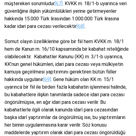
müştereken sorumludur
[67]
. KVKK m. 18/1-b uyarınca veri
güvenliğine ilişkin yükümlülükleri yerine getirmeyenler
hakkında 15.000 Türk lirasından 1.000.000 Türk lirasına
kadar idari para cezası verilecektir
[68]
.
Somut olayın özelliklerine göre bir fiil hem KVKK m. 18/1
hem de Kanun m. 16/10 kapsamında bir kabahat niteliğinde
olabilecektir. Kabahatler Kanunu (KK) m. 3/1-b uyarınca,
KK’nun genel hükümleri, idari para cezası veya mülkiyetin
kamuya geçirilmesi yaptırımını gerektiren bütün fiiller
hakkında uygulanır
[69]
. Gene hüküm olan KK m. 15/1
uyarınca bir fiil ile birden fazla kabahatin işlenmesi halinde,
bu kabahatlere ilişkin tanımlarda sadece idari para cezası
öngörülmüşse, en ağır idari para cezası verilir. Bu
kabahatlerle ilgili olarak kanunda idarî para cezasından
başka idarî yaptırımlar da öngörülmüş ise, bu yaptırımların
her birinin uygulanmasına karar verilir. Söz konusu
maddelerde yaptırım olarak idari para cezası öngörüldüğü