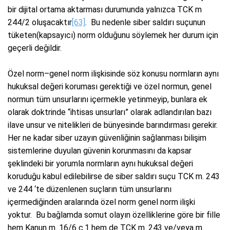
bir dijital ortama aktarması durumunda yalnızca TCK m
244/2 oluşacaktır
[63]
. Bu nedenle siber saldırı suçunun
tüketen(kapsayıcı) norm olduğunu söylemek her durum için
geçerli değildir.
Özel norm–genel norm ilişkisinde söz konusu normların aynı
hukuksal değeri koruması gerektiği ve özel normun, genel
normun tüm unsurlarını içermekle yetinmeyip, bunlara ek
olarak doktrinde “ihtisas unsurları” olarak adlandırılan bazı
ilave unsur ve nitelikleri de bünyesinde barındırması gerekir.
Her ne kadar siber uzayın güvenliğinin sağlanması bilişim
sistemlerine duyulan güvenin korunmasını da kapsar
şeklindeki bir yorumla normların aynı hukuksal değeri
koruduğu kabul edilebilirse de siber saldırı suçu TCK m. 243
ve 244 ‘te düzenlenen suçların tüm unsurlarını
içermediğinden aralarında özel norm genel norm ilişki
yoktur. Bu bağlamda somut olayın özelliklerine göre bir fille
hem Kanun m. 16/6 c.1 hem de TCK m. 243 ve/veya m.