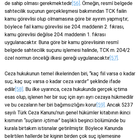
de sahip olması gerekmektedir
[56]
. Örneğin, resmî belgede
sahtecilik suçunun gerçekleşmesi bakımından TCK failin
kamu görevlisi olup olmamasına göre bir ayırım yapmıştır;
böylece fail kamu görevlisi ise 204. maddenin 2. fıkrası,
kamu görevlisi değilse 204. maddenin 1. fıkrası
uygulanacaktır. Buna göre bir kamu görevlisinin resmî
belgede sahtecilik suçunu işlemesi halinde, TCK m. 204/2
özel normun önceliği ilkesi gereği uygulanacaktır
[57]
.
Ceza hukukunun temel ilkelerinden biri, “kaç fiil varsa o kadar
suç, kaç suç varsa o kadar ceza vardır” şeklinde ifade
edilir
[58]
. Bu ilke uyarınca, ceza hukukunda gerçek içtima
esas olup, işlenen her bir suç için ayrı ayrı cezaya hükmedilir
ve bu cezaların her biri bağımsızlığını korur
[59]
. Ancak 5237
sayılı Türk Ceza Kanunu’nun genel hükümler kitabının ikinci
kısmının
“suçların içtimaı
” başlıklı beşinci bölümünde bu
kurala birtakım istisnalar getirilmiştir. Böylece Kanunda
belirtilen hallerde bir kişinin birden çok suç işlemesine