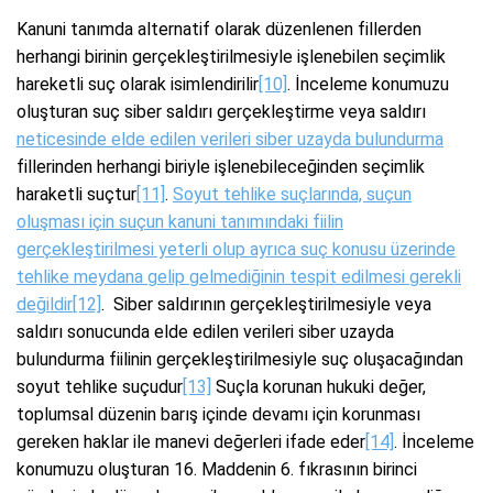
Kanuni tanımda alternatif olarak düzenlenen fillerden
herhangi birinin gerçekleştirilmesiyle işlenebilen seçimlik
hareketli suç olarak isimlendirilir
[10]
. İnceleme konumuzu
oluşturan suç siber saldırı gerçekleştirme veya saldırı
neticesinde elde edilen verileri siber uzayda bulundurma
fillerinden herhangi biriyle işlenebileceğinden seçimlik
haraketli suçtur
[11]
.
Soyut tehlike suçlarında, suçun
oluşması için suçun kanuni tanımındaki fiilin
gerçekleştirilmesi yeterli olup ayrıca suç konusu üzerinde
tehlike meydana gelip gelmediğinin tespit edilmesi gerekli
değildir
[12]
. Siber saldırının gerçekleştirilmesiyle veya
saldırı sonucunda elde edilen verileri siber uzayda
bulundurma fiilinin gerçekleştirilmesiyle suç oluşacağından
soyut tehlike suçudur
[13]
Suçla korunan hukuki değer,
toplumsal düzenin barış içinde devamı için korunması
gereken haklar ile manevi değerleri ifade eder
[14]
. İnceleme
konumuzu oluşturan 16. Maddenin 6. fıkrasının birinci