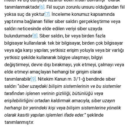
tanımlanmaktadır
[6]
. Fiil suçun zorunlu unsuru olduğundan fiil
yoksa suç da yoktur
[7]
. İnceleme konumuz kapsamında
yaptırıma bağlanan fiiller siber saldırı gerçekleştirme veya
saldırı neticesinde elde edilen veriyi siber uzayda
bulundurmadır
[8]
. Siber saldırı, bir veya birden fazla
bilgisayar kullanılarak tek bir bilgisayar, birden çok bilgisayar
veya ağa karşı yapılan; yetkisiz erişim yoluyla veya bir varlığı
yetkisiz şekilde kullanarak bilgiye ulaşmayı, bilgiyi
değiştirmeyi, devre dışı bırakmayı, yok etmeyi, çalmayı veya
elde etmeyi amaçlayan herhangi bir girişim olarak
tanımlanabilir
[9]
. Nitekim Kanun m. 3/1-ğ bendinde siber
saldırı “
siber uzaydaki bilişim sistemlerinin ve bu sistemler
tarafından işlenen verinin gizliliği, bütünlüğü veya
erişilebilirliğini ortadan kaldırmak amacıyla, siber uzayın
herhangi bir yerindeki kişi veya bilişim sistemlerine yönelik
olarak kasıtlı yapılan işlemleri ifade eder.”
şeklinde
tanımlanmıştır.