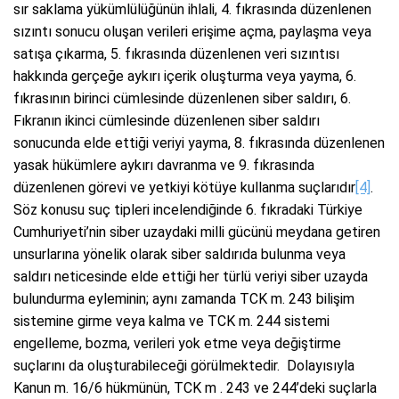
sır saklama yükümlülüğünün ihlali, 4. fıkrasında düzenlenen
sızıntı sonucu oluşan verileri erişime açma, paylaşma veya
satışa çıkarma, 5. fıkrasında düzenlenen veri sızıntısı
hakkında gerçeğe aykırı içerik oluşturma veya yayma, 6.
fıkrasının birinci cümlesinde düzenlenen siber saldırı, 6.
Fıkranın ikinci cümlesinde düzenlenen siber saldırı
sonucunda elde ettiği veriyi yayma, 8. fıkrasında düzenlenen
yasak hükümlere aykırı davranma ve 9. fıkrasında
düzenlenen görevi ve yetkiyi kötüye kullanma suçlarıdır
[4]
.
Söz konusu suç tipleri incelendiğinde 6. fıkradaki Türkiye
Cumhuriyeti’nin siber uzaydaki milli gücünü meydana getiren
unsurlarına yönelik olarak siber saldırıda bulunma veya
saldırı neticesinde elde ettiği her türlü veriyi siber uzayda
bulundurma eyleminin; aynı zamanda TCK m. 243 bilişim
sistemine girme veya kalma ve TCK m. 244 sistemi
engelleme, bozma, verileri yok etme veya değiştirme
suçlarını da oluşturabileceği görülmektedir. Dolayısıyla
Kanun m. 16/6 hükmünün, TCK m . 243 ve 244’deki suçlarla