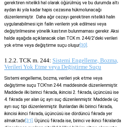
gerektiren nitelikli hal olarak öğürülmüş ve bu durumda altı
aydan iki yıla kadar hapis cezasına hükmolunacağı
düzenlenmiştir. Daha ağır cezayı gerektiren nitelikli halin
uygulanabilmesi için failin verilerin yok edilmesi veya
değiştirilmesine yönelik kastının bulunmaması gerekir. Aksi
halde aşağıda açıklanacak olan TCK m. 244/2’deki verileri
yok etme veya değiştirme suçu oluşur
[30]
.
1.2.2. TCK m. 244:
Sistemi Engelleme, Bozma,
Verileri Yok Etme veya Değiştirme Suçu
Sistemi engelleme, bozma, verileri yok etme veya
değiştirme suçu TCK’nın 244. maddesinde düzenlenmiştir.
Maddede ilki birinci fıkrada, ikincisi 2. fıkrada, üçüncüsü ise
4. fıkrada yer alan üç ayrı suç düzenlenmiştir. Maddede üç
ayrı suç tipi düzenlenmiştir. Bunlardan ilki birinci fıkrada,
ikincisi ikinci fıkrada, üçüncüsü ise dördüncü fıkrada yer
almaktadır
[31]
. Üçüncü fıkrada ise, birinci ve ikinci fıkralarda