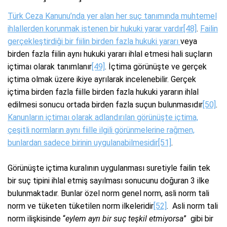
Türk Ceza Kanunu’nda yer alan her suç tanımında muhtemel
ihlallerden korunmak istenen bir hukuki yarar vardır
[48]
.
Failin
gerçekleştirdiği
bir fiilin birden fazla hukuki yararı
veya
birden fazla fiilin aynı hukuki yararı ihlal etmesi hali suçların
içtimaı olarak tanımlanır
[49]
. İçtima görünüşte ve gerçek
içtima olmak üzere ikiye ayrılarak incelenebilir. Gerçek
içtima birden fazla fiille birden fazla hukuki yararın ihlal
edilmesi sonucu ortada birden fazla suçun bulunmasıdır
[50]
.
Kanunların içtimaı olarak adlandırılan görünüşte içtima,
çeşitli normların aynı fiille ilgili görünmelerine rağmen,
bunlardan sadece birinin uygulanabilmesidir
[51]
.
Görünüşte içtima kuralının uygulanması suretiyle failin tek
bir suç tipini ihlal etmiş sayılması sonucunu doğuran 3 ilke
bulunmaktadır. Bunlar özel norm genel norm, asli norm tali
norm ve tüketen tüketilen norm ilkeleridir
[52]
. Asli norm tali
norm ilişkisinde “
eylem ayrı bir suç teşkil etmiyorsa
” gibi bir