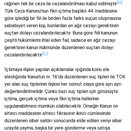
[60]
rağmen tek bir ceza ile cezalandırılması kabul edilmiştir
.
Türk Ceza Kanunu’nun fikri içtima başlıklı 44. maddesine
göre işlediği bir fiil ile birden fazla farklı suçun oluşmasına
sebebiyet veren kişi, bunlardan en ağır cezayı gerektiren
suçtan dolayı cezalandırılacaktır. Buna göre fiili kanunun
çeşitli hükümlerini ihlal eden fail, sadece en ağır cezayı
gerektiren kanun hükmünde düzenlenen suçtan dolayı
[61]
cezalandırılacaktır
.
İçtimaya ilişkin yapılan açıklamalar ışığında konu ele
alındığında Kanun’un m. 16’da düzenlenen suç tipleri ile TCK
yer alan suç tiplerinin ilişkisi her somut olaya göre ayrı ayrı
değerlendirilmelidir. Çünkü bazı suç tipleri için görünüşte
içtima, gerçek içtima veya fikri içtima hallerinin
uygulanabilmesi mümkün olabilecektir. Örneğin Kanun on
altıncı maddesinin altıncı fıkrasının ikinci cümlesinde
düzenlenen siber saldırı sonucunda elde edilen veriyi siber
uzayda yayma, başka bir yere gönderme veya satışa