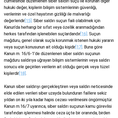
cümlesinde düzenlenen siber saldırı suçu ile korunan diğer
hukuki değer, kişilerin bilişim sistemlerinin güvenliği,
verilerinin ve özel hayatının gizliliği ile malvarlığı
değerleridir
[15]
. Siber saldırı suçun faili olabilmek için
Kanun’da herhangi bir sıfat veya özellik aranmadığından
herkes tarafından işlenebilen suçlardandır
[16]
. Suçun
mağduru, genel olarak suçla korunmak istenen hukuki yararın
veya suçun konusunun ait olduğu kişidir
[17]
. Buna göre
Kanun m. 16/6-1’de düzenlenen siber saldırı suçunun
mağduru saldırıya uğrayan bilişim sistemlerinin veya saldırı
sonucu ele geçirilen verilerin ait olduğu gerçek veya tüzel
kişilerdir
[18]
.
Kanun siber saldırıyı gerçekleştiren veya saldırı neticesinde
elde edilen verileri siber uzayda bulunduran faillere sekiz
yıldan on iki yıla kadar hapis cezası verilmesini öngörmüştür.
Kanun m.16/7 uyarınca, siber saldırı suçunun kamu görevlisi
tarafından işlenmesi halinde ceza üçte bir oranında, birden